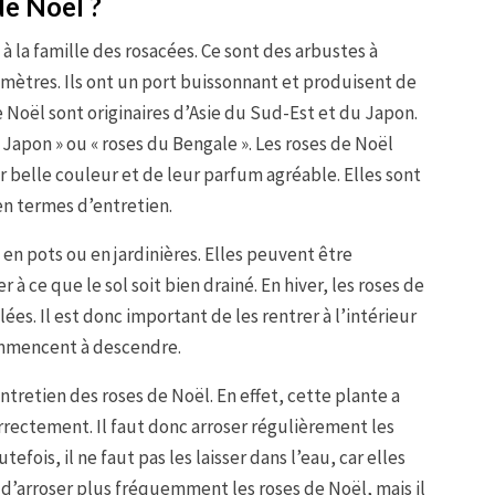
e Noël ?
 la famille des rosacées. Ce sont des arbustes à
mètres. Ils ont un port buissonnant et produisent de
e Noël sont originaires d’Asie du Sud-Est et du Japon.
Japon » ou « roses du Bengale ». Les roses de Noël
r belle couleur et de leur parfum agréable. Elles sont
en termes d’entretien.
en pots ou en jardinières. Elles peuvent être
er à ce que le sol soit bien drainé. En hiver, les roses de
es. Il est donc important de les rentrer à l’intérieur
ommencent à descendre.
ntretien des roses de Noël. En effet, cette plante a
rectement. Il faut donc arroser régulièrement les
efois, il ne faut pas les laisser dans l’eau, car elles
le d’arroser plus fréquemment les roses de Noël, mais il