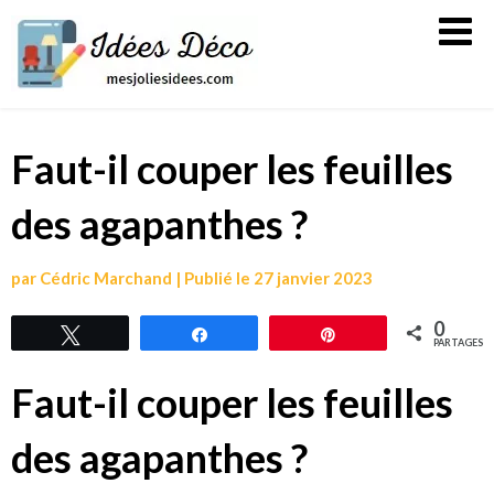
Skip
Mes
to
jolies
content
idées
Faut-il couper les feuilles
des agapanthes ?
par
Cédric Marchand
|
Publié le
27 janvier 2023
0
Tweetez
Partagez
Épingle
PARTAGES
Faut-il couper les feuilles
des agapanthes ?