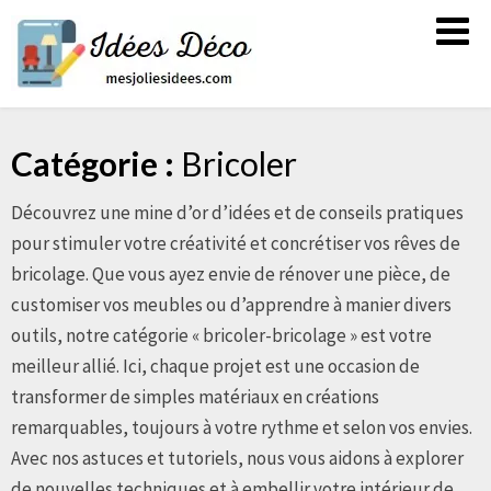
Skip
Mes
to
jolies
content
idées
Catégorie :
Bricoler
Découvrez une mine d’or d’idées et de conseils pratiques
pour stimuler votre créativité et concrétiser vos rêves de
bricolage. Que vous ayez envie de rénover une pièce, de
customiser vos meubles ou d’apprendre à manier divers
outils, notre catégorie « bricoler-bricolage » est votre
meilleur allié. Ici, chaque projet est une occasion de
transformer de simples matériaux en créations
remarquables, toujours à votre rythme et selon vos envies.
Avec nos astuces et tutoriels, nous vous aidons à explorer
de nouvelles techniques et à embellir votre intérieur de