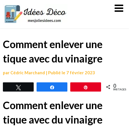
Skip
Mes
to
jolies
content
idées
Comment enlever une
tique avec du vinaigre
par
Cédric Marchand
|
Publié le
7 février 2023
0
Tweetez
Partagez
Épingle
PARTAGES
Comment enlever une
tique avec du vinaigre