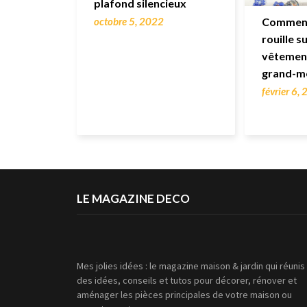
plafond silencieux
Comment
octobre 5, 2022
rouille su
vêtement
grand-m
février 6,
LE MAGAZINE DECO
Mes jolies idées : le magazine maison & jardin qui réunis
des idées, conseils et tutos pour décorer, rénover et
aménager les pièces principales de votre maison ou