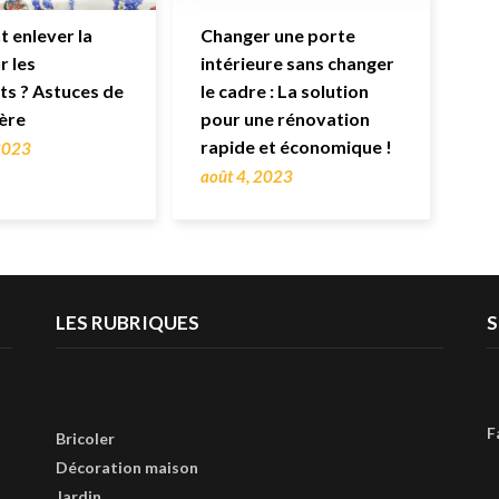
 enlever la
Changer une porte
r les
intérieure sans changer
s ? Astuces de
le cadre : La solution
ère
pour une rénovation
rapide et économique !
 2023
août 4, 2023
LES RUBRIQUES
S
F
Bricoler
Décoration maison
Jardin