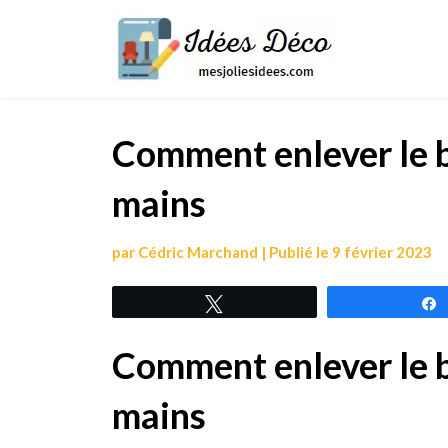
Skip
Mes
to
jolies
content
idées
Comment enlever le b
mains
par
Cédric Marchand
|
Publié le
9 février 2023
Tweetez
Comment enlever le b
mains