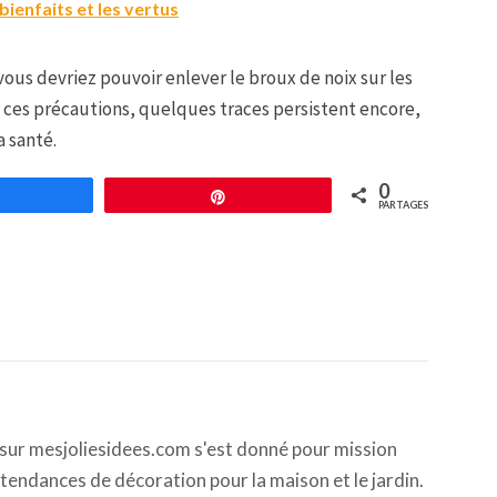
 bienfaits et les vertus
ous devriez pouvoir enlever le broux de noix sur les
es ces précautions, quelques traces persistent encore,
a santé.
0
Partagez
Épingle
PARTAGES
ur mesjoliesidees.com s'est donné pour mission
s tendances de décoration pour la maison et le jardin.