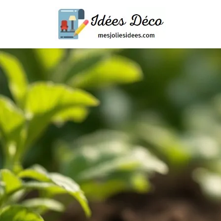
Skip
Mes
to
jolies
content
idées